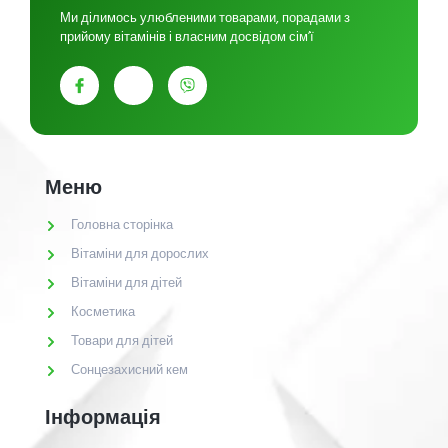
Ми ділимось улюбленими товарами, порадами з
прийому вітамінів і власним досвідом сім’ї
Меню
Головна сторінка
Вітаміни для дорослих
Вітаміни для дітей
Косметика
Товари для дітей
Сонцезахисний кем
Інформація