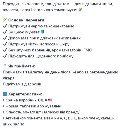
Підходить як хлопцям, так і дівчатам — для підтримки шкіри,
волосся, кісток і загального самопочуття
Основні переваги:
Підтримує енергію та концентрацію
Зміцнює імунітет
Допомагає при підліткових висипаннях
Підтримує кістки, волосся й шкіру
Без штучних барвників, ароматизаторів і ГМО
Підходить для щоденного прийому
Як приймати:
Приймати
1 таблетку на день
після їжі або за рекомендацією
лікаря.
Підліткам від 12 років.
Характеристики:
• Країна виробник: США
• Форма: таблетки або жувальні
• Кількість: 60–120 шт. (залежно від бренду)
• Активні компоненти: вітаміни A, C, D3, E, B-комплекс, кальцій,
цинк, залізо