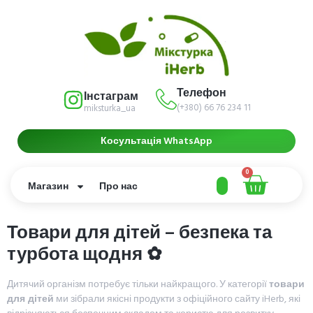
Телефон
Інстаграм
(+380) 66 76 234 11
miksturka_ua
Косультація WhatsApp
0
Магазин
Про нас
Товари для дітей – безпека та
турбота щодня ✿
Дитячий організм потребує тільки найкращого. У категорії
товари
для дітей
ми зібрали якісні продукти з офіційного сайту iHerb, які