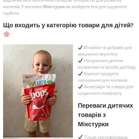
відрізняються безпечним складом та користю для розвитку
малюків. У магазині
Мікстурка
ви знайдете все для щоденної
турботи.
Що входить у категорію товари для дітей?
Вітаміни та добавки для
зміцнення імунітету
Натуральна дитяча
косметика та засоби догляду
Корисні продукти
харчування для малюків
Аксесуари та товари для
щоденного комфорту
Переваги дитячих
товарів з
Мікстурки
Тільки сертифікована