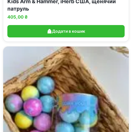
Kids Arm & Hammer, iHerb США, щенячий
патруль
405,00
₴
Додати в кошик