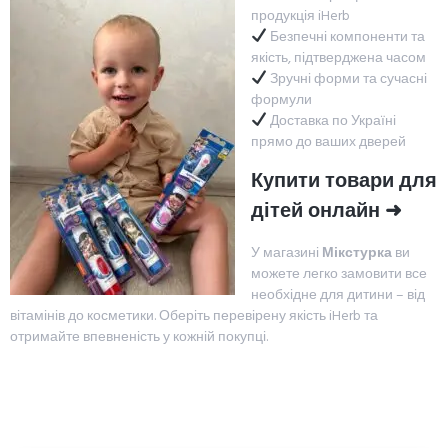
продукція iHerb
Безпечні компоненти та
якість, підтверджена часом
Зручні форми та сучасні
формули
Доставка по Україні
прямо до ваших дверей
Купити товари для
дітей онлайн ➜
У магазині
Мікстурка
ви
можете легко замовити все
необхідне для дитини – від
вітамінів до косметики. Оберіть перевірену якість iHerb та
отримайте впевненість у кожній покупці.