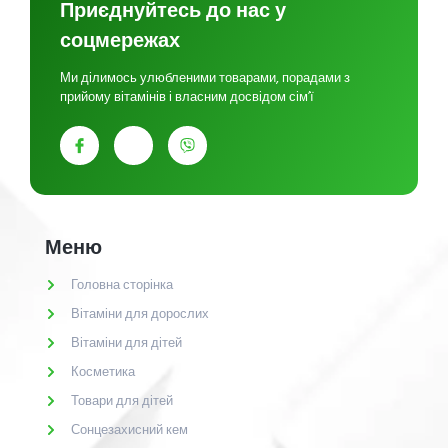
Приєднуйтесь до нас у
соцмережах
Ми ділимось улюбленими товарами, порадами з
прийому вітамінів і власним досвідом сім’ї
Меню
Головна сторінка
Вітаміни для дорослих
Вітаміни для дітей
Косметика
Товари для дітей
Сонцезахисний кем