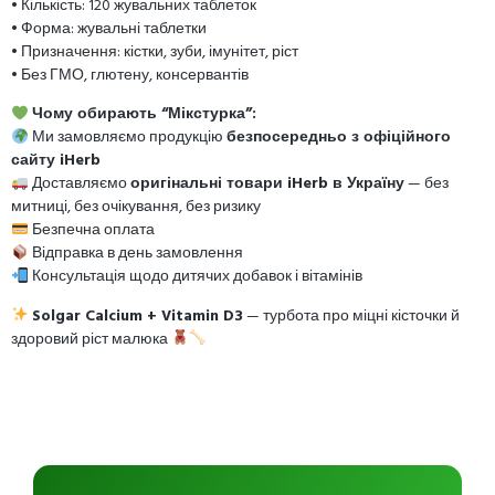
• Кількість: 120 жувальних таблеток
• Форма: жувальні таблетки
• Призначення: кістки, зуби, імунітет, ріст
• Без ГМО, глютену, консервантів
Чому обирають “Мікстурка”:
Ми замовляємо продукцію
безпосередньо з офіційного
сайту iHerb
Доставляємо
оригінальні товари iHerb в Україну
— без
митниці, без очікування, без ризику
Безпечна оплата
Відправка в день замовлення
Консультація щодо дитячих добавок і вітамінів
Solgar Calcium + Vitamin D3
— турбота про міцні кісточки й
здоровий ріст малюка