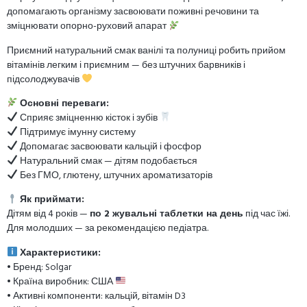
допомагають організму засвоювати поживні речовини та
зміцнювати опорно-руховий апарат
Приємний натуральний смак ванілі та полуниці робить прийом
вітамінів легким і приємним — без штучних барвників і
підсолоджувачів
Основні переваги:
Сприяє зміцненню кісток і зубів
Підтримує імунну систему
Допомагає засвоювати кальцій і фосфор
Натуральний смак — дітям подобається
Без ГМО, глютену, штучних ароматизаторів
Як приймати:
Дітям від 4 років —
по 2 жувальні таблетки на день
під час їжі.
Для молодших — за рекомендацією педіатра.
Характеристики:
• Бренд: Solgar
• Країна виробник: США
• Активні компоненти: кальцій, вітамін D3