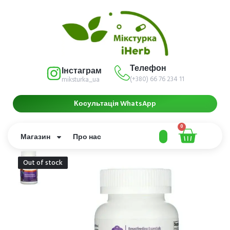
Телефон
Інстаграм
(+380) 66 76 234 11
miksturka_ua
Косультація WhatsApp
0
Магазин
Про нас
Out of stock
Out of stock