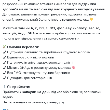
розроблений комплекс вітамінів і мінералів для
підтримки
здоров’я мами та малюка під час грудного вигодовування
.
Допомагає заповнити поживні речовини, підтримати рівень
енергії, гормональний баланс і якість грудного молока
Містить
вітаміни A, C, D3, E, B12, фолієву кислоту, залізо,
кальцій, йод і DHA
— усе, що потрібно організму жінки після
пологів для відновлення та гарного самопочуття.
Основні переваги:
Підтримує лактацію та вироблення грудного молока
Відновлює сили після пологів
Підтримує імунітет, шкіру, волосся та нігті
Містить DHA для розвитку мозку малюка
Без ГМО, глютену та штучних барвників
Підходить для вегетаріанців
Як приймати:
Приймати
2 капсули на день
під час або після їжі, запиваючи
водою.
Не перевищувати рекомендовану дозу.