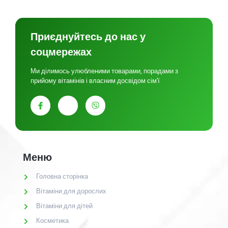
Приєднуйтесь до нас у
соцмережах
Ми ділимось улюбленими товарами, порадами з
прийому вітамінів і власним досвідом сім’ї
Меню
Головна сторінка
Вітаміни для дорослих
Вітаміни для дітей
Косметика