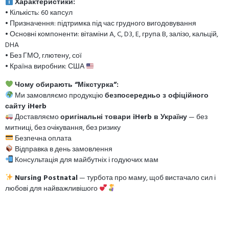
Характеристики:
• Кількість: 60 капсул
• Призначення: підтримка під час грудного вигодовування
• Основні компоненти: вітаміни A, C, D3, E, група B, залізо, кальцій,
DHA
• Без ГМО, глютену, сої
• Країна виробник: США
Чому обирають “Мікстурка”:
Ми замовляємо продукцію
безпосередньо з офіційного
сайту iHerb
Доставляємо
оригінальні товари iHerb в Україну
— без
митниці, без очікування, без ризику
Безпечна оплата
Відправка в день замовлення
Консультація для майбутніх і годуючих мам
Nursing Postnatal
— турбота про маму, щоб вистачало сил і
любові для найважливішого