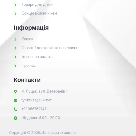
Товари для дітей
Сонцезахисний кем
Інформація
Кошик
Гарантії доставки та повернення
Безпечна оплата
Про нас
Контакти
м. Луцьк, вул. Ветеранів 1
tyrustkaa@ukr.net
+380667623411
Щоденно 8.00 - 20.00
Copyright © 2026. Всі права зхищено.