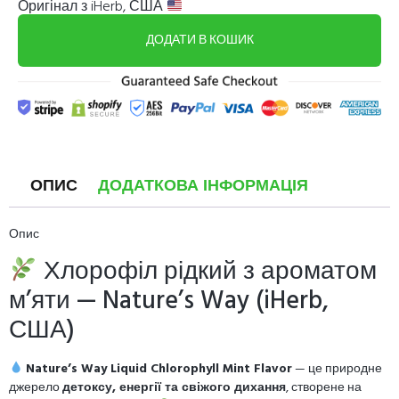
Оригінал з iHerb, США
ДОДАТИ В КОШИК
ОПИС
ДОДАТКОВА ІНФОРМАЦІЯ
Опис
Хлорофіл рідкий з ароматом
м’яти — Nature’s Way (iHerb,
США)
Nature’s Way Liquid Chlorophyll Mint Flavor
— це природне
джерело
детоксу, енергії та свіжого дихання
, створене на