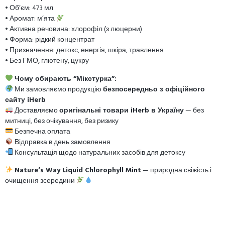
• Об’єм: 473 мл
• Аромат: м’ята
• Активна речовина: хлорофіл (з люцерни)
• Форма: рідкий концентрат
• Призначення: детокс, енергія, шкіра, травлення
• Без ГМО, глютену, цукру
Чому обирають “Мікстурка”:
Ми замовляємо продукцію
безпосередньо з офіційного
сайту iHerb
Доставляємо
оригінальні товари iHerb в Україну
— без
митниці, без очікування, без ризику
Безпечна оплата
Відправка в день замовлення
Консультація щодо натуральних засобів для детоксу
Nature’s Way Liquid Chlorophyll Mint
— природна свіжість і
очищення зсередини