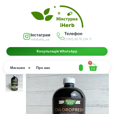
Телефон
Інстаграм
(+380) 66 76 234 11
miksturka_ua
Косультація WhatsApp
0
Магазин
Про нас