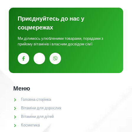
Приєднуйтесь до нас у
соцмережах
Ми ділимось улюбленими товарами, порадами з
прийому вітамінів і власним досвідом сім’ї
Меню
Головна сторінка
Вітаміни для дорослих
Вітаміни для дітей
Косметика