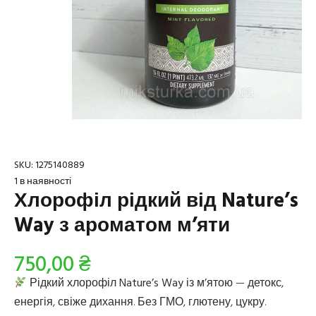
SKU:
1275140889
1 в наявності
Хлорофіл рідкий від Nature’s
Way з ароматом м’яти
750,00
₴
Рідкий хлорофіл Nature’s Way із м’ятою
— детокс,
енергія, свіже дихання. Без ГМО, глютену, цукру.