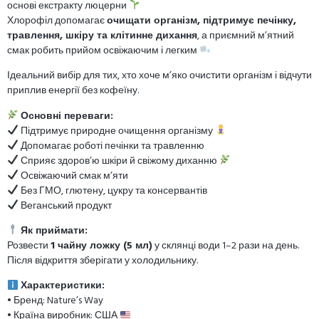
основі екстракту люцерни
Хлорофіл допомагає
очищати організм, підтримує печінку,
травлення, шкіру та клітинне дихання
, а приємний м’ятний
смак робить прийом освіжаючим і легким
Ідеальний вибір для тих, хто хоче м’яко очистити організм і відчути
приплив енергії без кофеїну.
Основні переваги:
Підтримує природне очищення організму
Допомагає роботі печінки та травленню
Сприяє здоров’ю шкіри й свіжому диханню
Освіжаючий смак м’яти
Без ГМО, глютену, цукру та консервантів
Веганський продукт
Як приймати:
Розвести
1 чайну ложку (5 мл)
у склянці води 1–2 рази на день.
Після відкриття зберігати у холодильнику.
Характеристики:
• Бренд: Nature’s Way
• Країна виробник: США