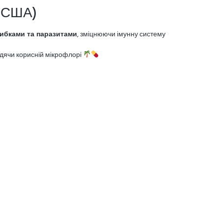
, США)
рибками та паразитами
, зміцнюючи імунну систему
кодячи корисній мікрофлорі