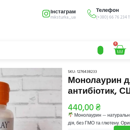
Телефон
Інстаграм
miksturka_ua
(+380) 66 76 234 1
0
SKU:
1276438233
Монолаурин дл
антибіотик, 
440,00
₴
Монолаурин
— натуральни
дія, без ГМО та глютену. Ори