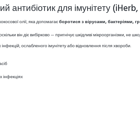
 антибіотик для імунітету (iHerb
окосової олії, яка допомагає
боротися з вірусами, бактеріями, г
 оскільки він діє вибірково — пригнічує шкідливі мікроорганізми, не ш
інфекцій, ослабленого імунітету або відновлення після хвороби.
асіб
х інфекціях