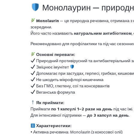
Монолаурин — природний
Monolaurin
— це природна речовина, отримана з к
зсередини.
Його часто називають
натуральним антибіотиком
,
Рекомендовано для профілактики та під час сезонних 
Основні переваги:
Природний противірусний та антибактеріальний з
Зміцнює імунітет
Допомагає при застудах, герпесі, грибках, кишкови
Не шкодить мікрофлорі кишечника
Без ГМО, глютену, сої та консервантів
Веганська формула
Як приймати:
Приймати
по 1 капсулі 1–2 рази на день
під час їжі.
Для інтенсивної підтримки —
до 3 капсул на день
.
Характеристики:
• Активна речовина: Monolaurin (з кокосової олії)