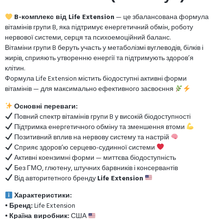
B-комплекс від Life Extension
— це збалансована формула
вітамінів групи B, яка підтримує енергетичний обмін, роботу
нервової системи, серця та психоемоційний баланс.
Вітаміни групи B беруть участь у метаболізмі вуглеводів, білків і
жирів, сприяють утворенню енергії та підтримують здоров’я
клітин.
Формула Life Extension містить біодоступні активні форми
вітамінів — для максимально ефективного засвоєння
Основні переваги:
Повний спектр вітамінів групи B у високій біодоступності
Підтримка енергетичного обміну та зменшення втоми
Позитивний вплив на нервову систему та настрій
Сприяє здоров’ю серцево-судинної системи
Активні коензимні форми — миттєва біодоступність
Без ГМО, глютену, штучних барвників і консервантів
Від авторитетного бренду
Life Extension
Характеристики:
•
Бренд:
Life Extension
•
Країна виробник:
США