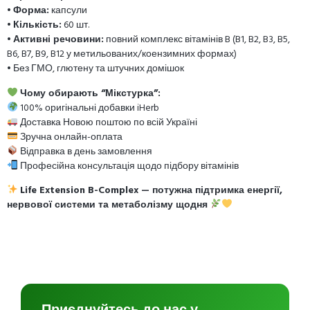
•
Форма:
капсули
•
Кількість:
60 шт.
•
Активні речовини:
повний комплекс вітамінів B (B1, B2, B3, B5,
B6, B7, B9, B12 у метильованих/коензимних формах)
• Без ГМО, глютену та штучних домішок
Чому обирають “Мікстурка”:
100% оригінальні добавки iHerb
Доставка Новою поштою по всій Україні
Зручна онлайн-оплата
Відправка в день замовлення
Професійна консультація щодо підбору вітамінів
Life Extension B-Complex — потужна підтримка енергії,
нервової системи та метаболізму щодня
Приєднуйтесь до нас у