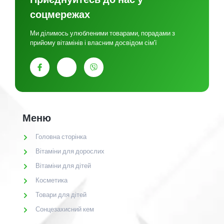
соцмережах
Ми ділимось улюбленими товарами, порадами з
прийому вітамінів і власним досвідом сім’ї
Меню
Головна сторінка
Вітаміни для дорослих
Вітаміни для дітей
Косметика
Товари для дітей
Сонцезахисний кем