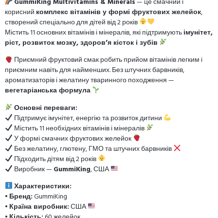
GummiKing Multivitamins & Minerals
— це смачний і
корисний
комплекс вітамінів у формі фруктових желейок
,
створений спеціально для дітей від 2 років
Містить 11 основних вітамінів і мінералів, які підтримують
імунітет,
ріст, розвиток мозку, здоров’я кісток і зубів
Приємний фруктовий смак робить прийом вітамінів легким і
приємним навіть для найменших. Без штучних барвників,
ароматизаторів і желатину тваринного походження —
вегетаріанська формула
Основні переваги:
Підтримує імунітет, енергію та розвиток дитини
Містить 11 необхідних вітамінів і мінералів
У формі смачних фруктових желейок
Без желатину, глютену, ГМО та штучних барвників
Підходить дітям від 2 років
Виробник —
GummiKing
, США
Характеристики:
•
Бренд:
GummiKing
•
Країна виробник:
США
•
Кількість:
60 желейок