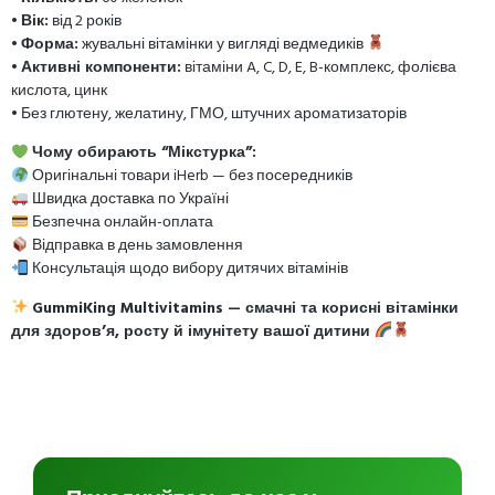
•
Вік:
від 2 років
•
Форма:
жувальні вітамінки у вигляді ведмедиків
•
Активні компоненти:
вітаміни A, C, D, E, B-комплекс, фолієва
кислота, цинк
• Без глютену, желатину, ГМО, штучних ароматизаторів
Чому обирають “Мікстурка”:
Оригінальні товари iHerb — без посередників
Швидка доставка по Україні
Безпечна онлайн-оплата
Відправка в день замовлення
Консультація щодо вибору дитячих вітамінів
GummiKing Multivitamins — смачні та корисні вітамінки
для здоров’я, росту й імунітету вашої дитини