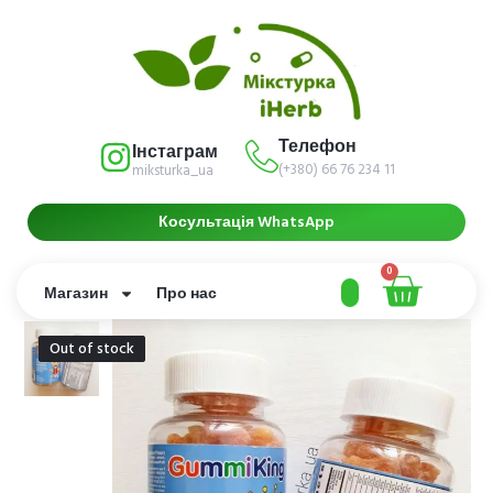
Телефон
Інстаграм
(+380) 66 76 234 11
miksturka_ua
Косультація WhatsApp
0
Магазин
Про нас
Out of stock
Out of stock