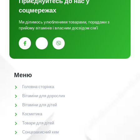
Приєднуйтесь до нас у
соцмережах
Ми ділимось улюбленими товарами, порадами з
прийому вітамінів і власним досвідом сім’ї
Меню
Головна сторінка
Вітаміни для дорослих
Вітаміни для дітей
Косметика
Товари для дітей
Сонцезахисний кем