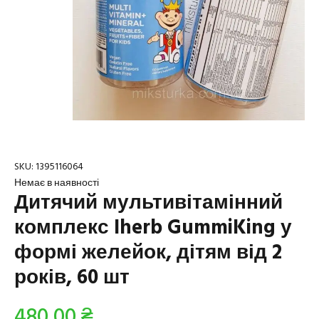
SKU:
1395116064
Немає в наявності
Дитячий мультивітамінний
комплекс Iherb GummiKing у
формі желейок, дітям від 2
років, 60 шт
480,00
₴