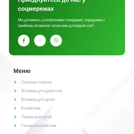
Приєднуйтесь до нас у
соцмережах
Ми ділимось улюбленими товарами, порадами з
прийому вітамінів і власним досвідом сім’ї
Меню
Головна сторінка
Вітаміни для дорослих
Вітаміни для дітей
Косметика
Товари для дітей
Сонцезахисний кем