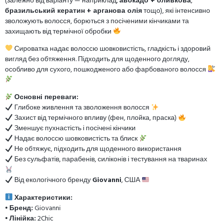
(залежно від варіанту — наприклад,
авокадо + оливкова
,
бразильський кератин + арганова олія
тощо), які інтенсивно
зволожують волосся, борються з посіченими кінчиками та
захищають від термічної обробки
Сироватка надає волоссю шовковистість, гладкість і здоровий
вигляд без обтяження. Підходить для щоденного догляду,
особливо для сухого, пошкодженого або фарбованого волосся
Основні переваги:
Глибоке живлення та зволоження волосся
Захист від термічного впливу (фен, плойка, праска)
Зменшує пухнастість і посічені кінчики
Надає волоссю шовковистість та блиск
Не обтяжує, підходить для щоденного використання
Без сульфатів, парабенів, силіконів і тестування на тваринах
Від екологічного бренду
Giovanni
, США
Характеристики:
•
Бренд:
Giovanni
•
Лінійка:
2Chic